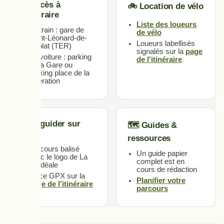
🚅 Accès à
🚲 Location de vélo
l'itinéraire
Liste des loueurs
En train : gare de
de vélo
Saint-Léonard-de-
Loueurs labellisés
Noblat (TER)
signalés sur la
page
En voiture : parking
de l'itinéraire
de la Gare ou
parking place de la
Libération
📍Se guider sur
🗺️ Guides &
place
ressources
Parcours balisé
Un guide papier
avec le logo de La
complet est en
Vélidéale
cours de rédaction
Trace GPX sur la
Planifier votre
page de l'itinéraire
parcours