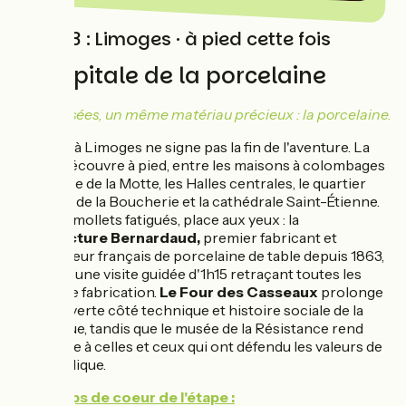
Etape 3 : Limoges · à pied cette fois
La capitale de la porcelaine
Trois musées, un même matériau précieux : la porcelaine.
L'arrivée à Limoges ne signe pas la fin de l'aventure. La
ville se découvre à pied, entre les maisons à colombages
de la place de la Motte, les Halles centrales, le quartier
médiéval de la Boucherie et la cathédrale Saint-Étienne.
Pour les mollets fatigués, place aux yeux : la
manufacture Bernardaud,
premier fabricant et
exportateur français de porcelaine de table depuis 1863,
propose une visite guidée d'1h15 retraçant toutes les
étapes de fabrication.
Le Four des Casseaux
prolonge
la découverte côté technique et histoire sociale de la
céramique, tandis que le musée de la Résistance rend
hommage à celles et ceux qui ont défendu les valeurs de
la République.
Les coups de coeur de l'étape :