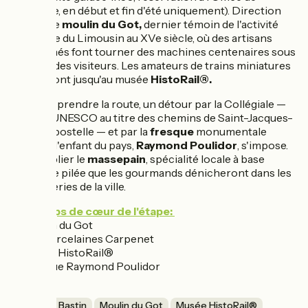
Tourisme, en début et fin d'été uniquement). Direction
ensuite le
moulin du Got,
dernier témoin de l'activité
papetière du Limousin au XVe siècle, où des artisans
passionnés font tourner des machines centenaires sous
les yeux des visiteurs. Les amateurs de trains miniatures
pousseront jusqu'au musée
HistoRail®.
Avant de prendre la route, un détour par la Collégiale —
classée UNESCO au titre des chemins de Saint-Jacques-
de-Compostelle — et par la
fresque
monumentale
dédiée à l'enfant du pays,
Raymond Poulidor
, s'impose.
Sans oublier le
massepain
, spécialité locale à base
d'amande pilée que les gourmands dénicheront dans les
boulangeries de la ville.
Les coups de cœur de l'étape:
• Moulin du Got
• Les Porcelaines Carpenet
• Musée HistoRail®
• Fresque Raymond Poulidor
Tannerie Bastin
Moulin du Got
Musée HistoRail®