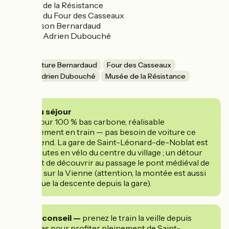
• Musée de la Résistance
• Musée du Four des Casseaux
• La maison Bernardaud
• Musée Adrien Dubouché
Manufacture Bernardaud
Four des Casseaux
Musée Adrien Dubouché
Musée de la Résistance
Le + du séjour
Un séjour 100 % bas carbone, réalisable
entièrement en train — pas besoin de voiture ce
week-end. La gare de Saint-Léonard-de-Noblat est
à 5 minutes en vélo du centre du village ; un détour
permet de découvrir au passage le pont médiéval de
Noblat sur la Vienne (attention, la montée est aussi
raide que la descente depuis la gare).
Notre conseil —
prenez le train la veille depuis
Limoges pour profiter pleinement de Saint-