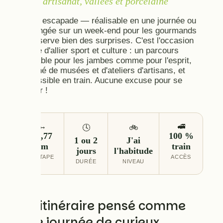
entre artisanat, vallées et porcelaine
Cette escapade — réalisable en une journée ou
prolongée sur un week-end pour les gourmands
— réserve bien des surprises. C'est l'occasion
idéale d'allier sport et culture : un parcours
agréable pour les jambes comme pour l'esprit,
jalonné de musées et d'ateliers d'artisans, et
accessible en train. Aucune excuse pour se
défiler !
↔️
🚅
🕓
🚲
27,77
100 %
1 ou 2
J'ai
km
train
jours
l'habitude
1 ÉTAPE
ACCÈS
DURÉE
NIVEAU
Un itinéraire pensé comme
une journée de curieux