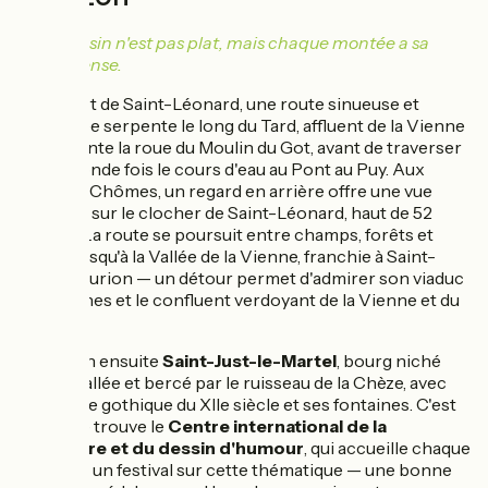
Le Limousin n'est pas plat, mais chaque montée a sa
récompense.
Au départ de Saint-Léonard, une route sinueuse et
ombragée serpente le long du Tard, affluent de la Vienne
qui alimente la roue du Moulin du Got, avant de traverser
une seconde fois le cours d'eau au Pont au Puy. Aux
Grandes Chômes, un regard en arrière offre une vue
lointaine sur le clocher de Saint-Léonard, haut de 52
mètres. La route se poursuit entre champs, forêts et
étangs jusqu'à la Vallée de la Vienne, franchie à Saint-
Priest-Taurion — un détour permet d'admirer son viaduc
à dix arches et le confluent verdoyant de la Vienne et du
Taurion.
Direction ensuite
Saint-Just-le-Martel
, bourg niché
dans la vallée et bercé par le ruisseau de la Chèze, avec
son église gothique du XIIe siècle et ses fontaines. C'est
ici que se trouve le
Centre international de la
caricature et du dessin d'humour
, qui accueille chaque
automne un festival sur cette thématique — une bonne