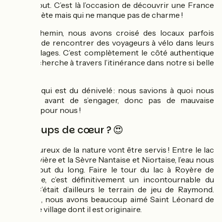
pas du tout. C’est là l’occasion de découvrir une France
plus secrète mais qui ne manque pas de charme !
Sur le chemin, nous avons croisé des locaux parfois
étonnés de rencontrer des voyageurs à vélo dans leurs
petits villages. C’est complètement le côté authentique
qu’on recherche à travers l’itinérance dans notre si belle
France.
Pour ce qui est du dénivelé : nous savions à quoi nous
attendre avant de s’engager, donc pas de mauvaise
surprise pour nous !
Vos coups de cœur ? 😍
Les amoureux de la nature vont être servis ! Entre le lac
de Vassivière et la Sèvre Nantaise et Niortaise, l’eau nous
a suivi tout du long. Faire le tour du lac à Royère de
Vassivière, c’est définitivement un incontournable du
séjour. C’était d’ailleurs le terrain de jeu de Raymond.
D’ailleurs, nous avons beaucoup aimé Saint Léonard de
Noblat, le village dont il est originaire.