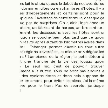
nous avons fait le choix, depuis le début de nos aventures
à vélo, de dormir en gîtes ou en chambres d’hôtes. Il y a
tous types d’hébergements et certains sont pour le
moins atypiques. L’avantage de cette formule, c’est que ça
ne manque pas de surprises. On a ainsi logé chez un
ancien notaire, un fabricant de harpes, un brocanteur…
Régulièrement, les discussions avec les hôtes sont si
animées qu’on se couche bien plus tard que ce qu’on
devrait en réalité, après autant de kilomètres avalés dans
la journée ! Echanger permet d’avoir un tout autre
aperçu des régions traversées… et mieux : on y dégote les
bons plans ! L’ambiance de la région, le petit détour à
faire…c’est une tranche de la vie des locaux qu’on
découvre. Le seul hic, c’est de pouvoir trouver
l’hébergement à la nuitée. Tous ne sont pas enclins à
accueillir des cyclotouristes et donc cela suppose de
s’organiser en amont, pour éviter les aléas. J’ai la même
perspective pour le train. Pas de secrets : j’anticipe,
j’anticipe !
🚲 Vélos