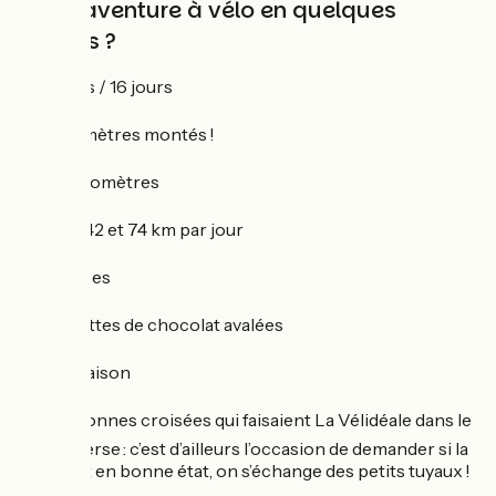
Votre aventure à vélo en quelques
chiffres ?
➡️
15 nuits / 16 jours
➡️
10 115 mètres montés !
➡️
920 kilomètres
➡️
Entre 42 et 74 km par jour
➡️
16 étapes
➡️
4 tablettes de chocolat avalées
➡️
0 crevaison
➡️
2 personnes croisées qui faisaient La Vélidéale dans le
sens inverse : c’est d’ailleurs l’occasion de demander si la
route est en bonne état, on s’échange des petits tuyaux !