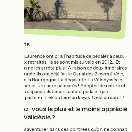
Portraits
Hervé et Laurence ont pris l’habitude de pédaler à deux.
Tous deux retraités, ils se sont mis au vélo en 2012… Et
depuis, on ne les arrête plus ! A raison de deux itinéraires
chaque année, ils ont déjà fait le Canal des 2 mers à Vélo,
Le tour de la Bourgogne, La Régalante, La Vélodyssée et
La Véloscénie…un sacré palmarès ! Adeptes de nature et
de grands espaces, ils aiment autant pédaler que
marcher, partir en trek ou faire du kayak. C’est du sport !
Qu'avez-vous le plus et le moins apprécié
sur La Vélidéale ?
On aime s’aventurer dans ces contrées qu’on ne connait