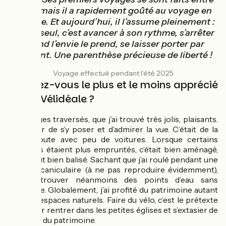
amis, mais il a rapidement goûté au voyage en
solitaire. Et aujourd’hui, il l’assume pleinement :
rouler seul, c’est avancer à son rythme, s’arrêter
quand l’envie le prend, se laisser porter par
l’instant. Une parenthèse précieuse de liberté !
Voyage effectué pendant l’été 2025
Qu'avez-vous le plus et le moins apprécié
sur La Vélidéale ?
Les villages traversés, que j’ai trouvé très jolis, plaisants.
Un plaisir de s’y poser et d’admirer la vue. C’était de la
petite route avec peu de voitures. Lorsque certains
tronçons étaient plus empruntés, c’était bien aménagé,
et surtout bien balisé. Sachant que j’ai roulé pendant une
période caniculaire (à ne pas reproduire évidemment),
j’ai pu trouver néanmoins des points d’eau sans
problème. Globalement, j’ai profité du patrimoine autant
que des espaces naturels. Faire du vélo, c’est le prétexte
idéal pour rentrer dans les petites églises et s’extasier de
la beauté du patrimoine.