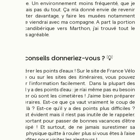
ce voyage. Un environnement moins fréquenté, que je
connaissais pas du tout. Ça m’a donné envie de revenir
pour visiter davantage, y faire les musées notamment
lorsque je viendrai avec ma compagne. A part la portion
de La Scandibérique vers Marthon, j’ai trouvé tout le
trajet très agréable.
Quels conseils donneriez-vous ? 💡
Bien repérer les points d’eaux ! Sur le site de France Vélo
Tourisme ou sur les sites des itinéraires, vous pouvez
retrouver l’information facilement. Dans la plupart des
villages, il y a des points d’eau : je n’ai même pas eu besoin
d’identifier où sont les cimetières ! J’aime bien préparer
mes itinéraires. Est-ce que ça vaut vraiment le coup de
s’arrêter là ? Est-ce qu’il y a des points plus difficiles ?
Enfin, c’est évident mais il n’est pas inutile de le rappeler.
C’est important pour passer de bonnes vacances d’être
bien équipé ! Et surtout, de ne jamais surestimer sa
capacité physique quitte à rouler plus si vous êtes à l’aise
ou en profiter pour visiter les alentours !