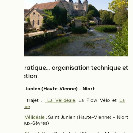
Côté pratique… organisation technique et
orientation
🏁 Saint-Junien (Haute-Vienne) – Niort
Son trajet :
La Vélidéale
, La Flow Vélo et
La
🚴‍♂️
Vélodyssée
La Vélidéale
: Saint Junien (Haute-Vienne) – Niort
(Deux-Sèvres)