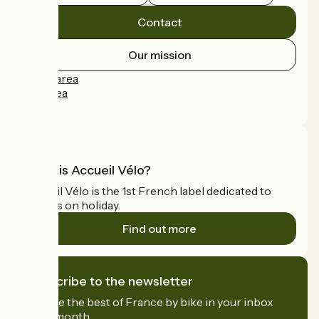
Contact
Our mission
Press area
Pro area
FAQ
What is Accueil Vélo?
Accueil Vélo is the 1st French label dedicated to
cyclists on holiday.
Find out more
I subscribe to the newsletter
Receive the best of France by bike in your inbox
every month.