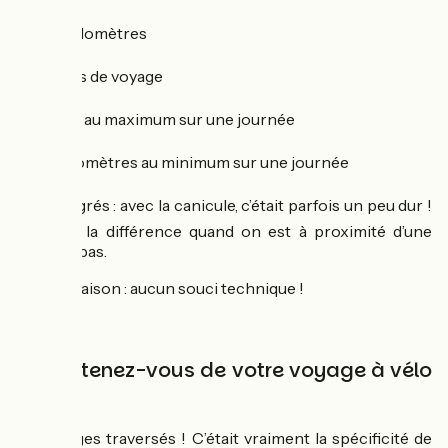
➡️
950 kilomètres
➡️
11 jours de voyage
➡️
113 km au maximum sur une journée
➡️
70 kilomètres au minimum sur une journée
➡️
40 degrés : avec la canicule, c’était parfois un peu dur !
On sent la différence quand on est à proximité d’une
forêt ou pas.
➡️
0 crevaison : aucun souci technique !
Que retenez-vous de votre voyage à vélo
?
Les villages traversés ! C’était vraiment la spécificité de