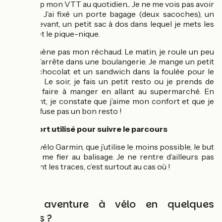
beaucoup mon VTT au quotidien... Je ne me vois pas avoir
2 vélos ! J’ai fixé un porte bagage (deux sacoches), un
panier devant, un petit sac à dos dans lequel je mets les
papiers et le pique-nique.
Je n’emmène pas mon réchaud. Le matin, je roule un peu
puis je m’arrête dans une boulangerie. Je mange un petit
pain au chocolat et un sandwich dans la foulée pour le
déjeuner. Le soir, je fais un petit resto ou je prends de
quoi me faire à manger en allant au supermarché. En
vieillissant, je constate que j’aime mon confort et que je
ne me refuse pas un bon resto !
Support utilisé pour suivre le parcours
📓
Un GPS vélo Garmin, que j’utilise le moins possible, le but
étant de me fier au balisage. Je ne rentre d’ailleurs pas
forcément les traces, c’est surtout au cas où !
Votre aventure à vélo en quelques
chiffres ?